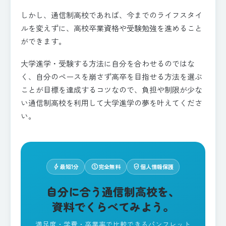
しかし、通信制高校であれば、今までのライフスタイ
ルを変えずに、高校卒業資格や受験勉強を進めること
ができます。
大学進学・受験する方法に自分を合わせるのではな
く、自分のペースを崩さず高卒を目指せる方法を選ぶ
ことが目標を達成するコツなので、負担や制限が少な
い通信制高校を利用して大学進学の夢を叶えてくださ
い。
bolt
paid
verified_user
最短1分
完全無料
個人情報保護
自分に合う通信制高校を、
資料でくらべてみよう。
満足度・学費・卒業率で比較できるパンフレット