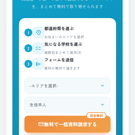
を、まとめて無料で取り寄せられます
都道府県を選ぶ
place
1
お住まいのエリアを選択
気になる学校を選ぶ
checklist
2
複数校まとめて請求OK
フォームを送信
send
3
資料が無料で届きます
expand_more
都道府県を選択
expand_more
資料請求される方
完全無料
mail
無料で一括資料請求する