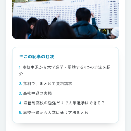
この記事の目次
list
高校中退から大学進学・受験する4つの方法を紹
介
無料で、まとめて資料請求
高校中退の実態
通信制高校の勉強だけで大学進学はできる？
高校中退から大学に通う方法まとめ