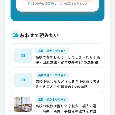
SSL暗号化通信
しつこい勧誘はありません
lock
sentiment_satisfied
あわせて読みたい
menu_book
高校中退からやり直す
menu_book
高校で留年しそう・してしまったら｜条
件・回避方法・留年以外の3つの選択肢
高校中退からやり直す
menu_book
高校中退したらどうなる？中退前に考え
るべきこと・中退後の4つの進路
高校中退からやり直す
高校の転校は難しい？転入・編入の違
い、時期・条件・手続きの流れを解説