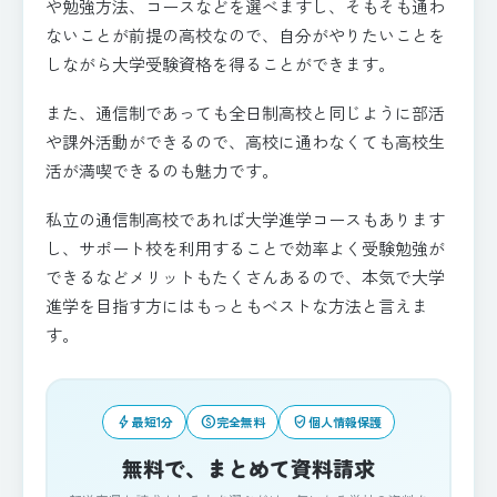
や勉強方法、コースなどを選べますし、そもそも通わ
ないことが前提の高校なので、自分がやりたいことを
しながら大学受験資格を得ることができます。
また、通信制であっても全日制高校と同じように部活
や課外活動ができるので、高校に通わなくても高校生
活が満喫できるのも魅力です。
私立の通信制高校であれば大学進学コースもあります
し、サポート校を利用することで効率よく受験勉強が
できるなどメリットもたくさんあるので、本気で大学
進学を目指す方にはもっともベストな方法と言えま
す。
bolt
paid
verified_user
最短1分
完全無料
個人情報保護
無料で、まとめて資料請求