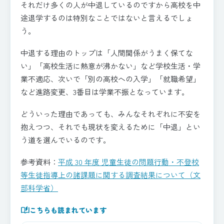
それだけ多くの人が中退しているのですから高校を中
途退学するのは特別なことではないと言えるでしょ
う。
中退する理由のトップは「人間関係がうまく保てな
い」「高校生活に熱意が沸かない」など学校生活・学
業不適応、次いで「別の高校への入学」「就職希望」
など進路変更、3番目は学業不振となっています。
どういった理由であっても、みんなそれぞれに不安を
抱えつつ、それでも現状を変えるために「中退」とい
う道を選んでいるのです。
参考資料：
平成 30 年度 児童生徒の問題行動・不登校
等生徒指導上の諸課題に関する調査結果について（文
部科学省）
auto_stories
こちらも読まれています