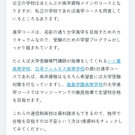
公立の学校はほとんどが高卒資格メインのコースとな
りますが、私立の学校であれば進学コースを用意して
いるところもあります。
進学コースは、名前の通り大学進学を目指すためのカ
リキュラムなので、受験のための学習プログラムがし
っかり組まれています。
たとえば大学受験専門講師が指導をしてくれる
一ツ葉
高等学校
、
日本ウェルネス高等学校
の週5日通学コー
スであれば、高卒資格はもちろん希望者には大学受験
対策を行なっていますし、
鹿島学園高等学校
の大学進
学コースではマンツーマンでの徹底指導で志望校合格
を目指せます。
これらの通信制高校は資料請求もできるので、独学で
合格を目指すのは不安という方は1度資料をチェックし
てみてください。