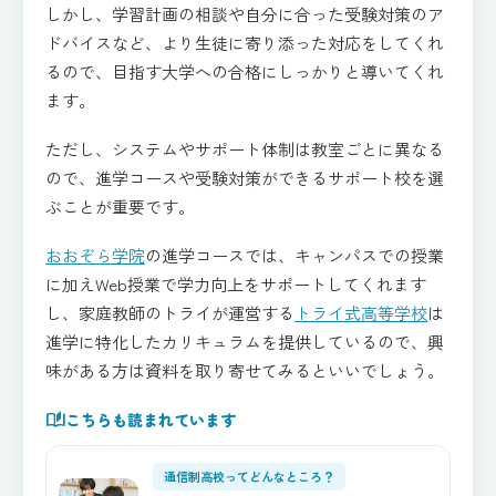
しかし、学習計画の相談や自分に合った受験対策のア
ドバイスなど、より生徒に寄り添った対応をしてくれ
るので、目指す大学への合格にしっかりと導いてくれ
ます。
ただし、システムやサポート体制は教室ごとに異なる
ので、進学コースや受験対策ができるサポート校を選
ぶことが重要です。
おおぞら学院
の進学コースでは、キャンパスでの授業
に加えWeb授業で学力向上をサポートしてくれます
し、家庭教師のトライが運営する
トライ式高等学校
は
進学に特化したカリキュラムを提供しているので、興
味がある方は資料を取り寄せてみるといいでしょう。
auto_stories
こちらも読まれています
通信制高校ってどんなところ？