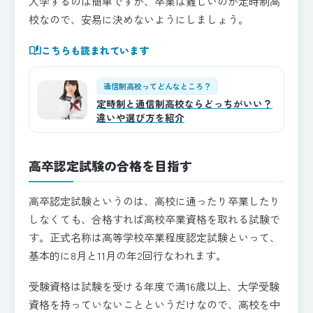
入学するのは簡単ですが、卒業は難しいのが定時制高
校なので、安易に決めないようにしましょう。
auto_stories
こちらも読まれています
通信制高校ってどんなところ？
定時制と通信制高校ならどっちがいい？
違いや選び方を紹介
高卒認定試験の合格を目指す
高卒認定試験というのは、高校に通ったり卒業したり
しなくても、合格すれば高校卒業資格を取れる試験で
す。正式名称は高等学校卒業程度認定試験といって、
基本的に8月と11月の年2回行なわれます。
受験資格は試験を受ける年度で満16歳以上、大学受験
資格を持っていないことというだけなので、高校を中