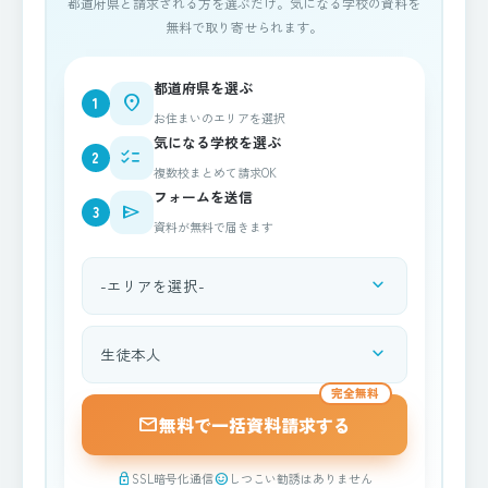
都道府県と請求される方を選ぶだけ。気になる学校の資料を
無料で取り寄せられます。
都道府県を選ぶ
place
1
お住まいのエリアを選択
気になる学校を選ぶ
checklist
2
複数校まとめて請求OK
フォームを送信
send
3
資料が無料で届きます
expand_more
都道府県を選択
expand_more
資料請求される方
完全無料
mail
無料で一括資料請求する
SSL暗号化通信
しつこい勧誘はありません
lock
sentiment_satisfied