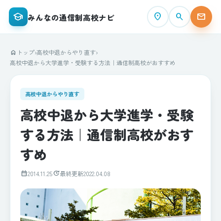
school
place
search
mail
みんなの通信制高校ナビ
トップ
›
高校中退からやり直す
›
home
高校中退から大学進学・受験する方法｜通信制高校がおすすめ
高校中退からやり直す
高校中退から大学進学・受験
する方法｜通信制高校がおす
すめ
calendar_month
update
2014.11.25
最終更新
2022.04.08