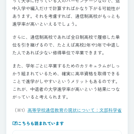
って大学に行っている人のパーセンテージなので、途
中入学や編入だけで計算すればかなり下がる可能性が
あります。それを考慮すれば、通信制高校がもっとも
進学率が高いといえるでしょう。
さらに、通信制高校であれば全日制高校で履修した単
位を引き継げるので、たとえば高校2年や3年で中退し
た人であれば少ない修得単位で卒業できます。
また、学年ごとに卒業するためのカリキュラムがしっ
かり組まれているため、確実に高卒資格を取得できる
ことで進学がしやすいというメリットもあるのです。
これが、中退者の大学進学率が高いという結果につな
がっていると考えられます。
（※1）
高等学校通信教育の現状について：文部科学省
auto_stories
こちらも読まれています