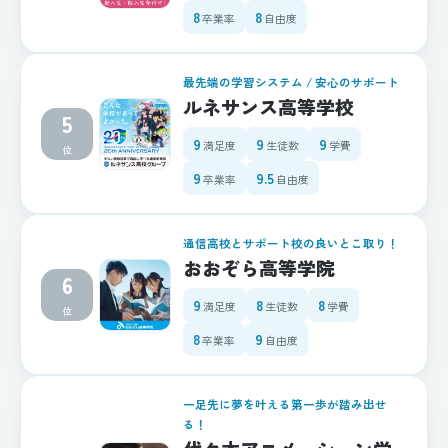
8
8
卒業率
自由度
最先端の学習システム / 安心のサポート
ルネサンス高等学校
5
9
9
9
満足度
生徒数
学費
位
9
9.5
卒業率
自由度
通信高校とサポート校の良いとこ取り！
おおぞら高等学院
6
9
8
8
満足度
生徒数
学費
位
8
9
卒業率
自由度
一足先に夢を叶える第一歩が踏み出せ
る！