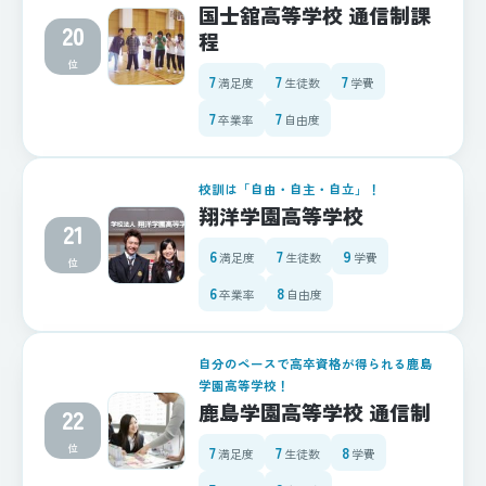
国士舘高等学校 通信制課
20
程
位
7
7
7
満足度
生徒数
学費
7
7
卒業率
自由度
校訓は「自由・自主・自立」！
翔洋学園高等学校
21
6
7
9
満足度
生徒数
学費
位
6
8
卒業率
自由度
自分のペースで高卒資格が得られる鹿島
学園高等学校！
鹿島学園高等学校 通信制
22
位
7
7
8
満足度
生徒数
学費