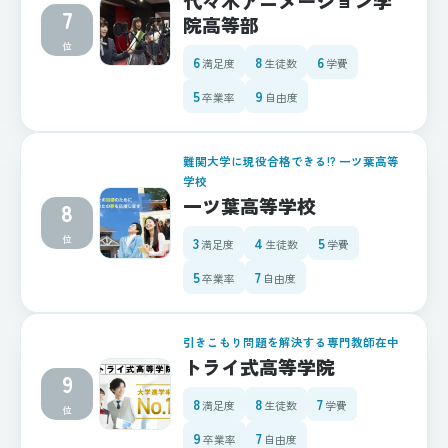
代々木アニメーション学
7
院高等部
位
6
8
6
満足度
生徒数
学費
5
9
卒業率
自由度
難関大学に現役合格できる!? 一ツ葉高等
学校
一ツ葉高等学校
8
位
3
4
5
満足度
生徒数
学費
5
7
卒業率
自由度
引きこもり問題を解決する専門教師在中
トライ式高等学院
9
8
8
7
満足度
生徒数
学費
位
9
7
卒業率
自由度