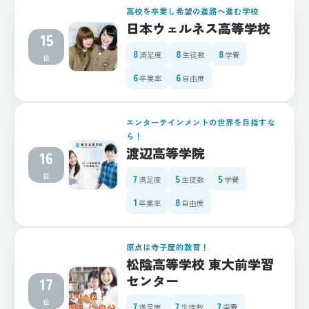
高校を卒業し希望の進路へ進む学校
日本ウェルネス高等学校
15
8
8
8
満足度
生徒数
学費
位
6
6
卒業率
自由度
エンターテインメントの世界を目指すな
ら！
渡辺高等学院
16
位
7
5
5
満足度
生徒数
学費
1
8
卒業率
自由度
原点は寺子屋的教育！
松陰高等学校 東大前学習
センター
17
位
7
7
7
満足度
生徒数
学費