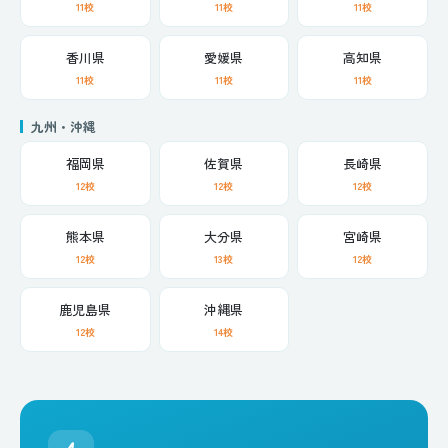
11校
11校
11校
香川県
愛媛県
高知県
11校
11校
11校
九州・沖縄
福岡県
佐賀県
長崎県
12校
12校
12校
熊本県
大分県
宮崎県
12校
13校
12校
鹿児島県
沖縄県
12校
14校