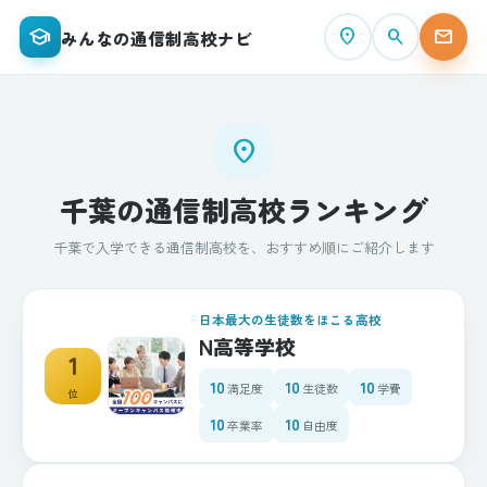
school
place
search
mail
みんなの通信制高校ナビ
place
千葉の通信制高校ランキング
千葉で入学できる通信制高校を、おすすめ順にご紹介します
日本最大の生徒数をほこる高校
N高等学校
1
10
10
10
満足度
生徒数
学費
位
10
10
卒業率
自由度