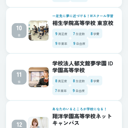
一足先に夢に近づける！Wスクール学習
相生学院高等学校 東京校
10
9
7
8
満足度
生徒数
学費
位
9
9
卒業率
自由度
学校法人郁文館夢学園 ID
学園高等学校
11
8
8
8
満足度
生徒数
学費
位
7
9
卒業率
自由度
あなたのいるところが学校になる！
翔洋学園高等学校ネット
キャンパス
12