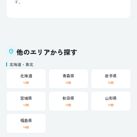
す。
他のエリアから探す
place
北海道・東北
北海道
青森県
岩手県
12校
12校
13校
宮城県
秋田県
山形県
12校
12校
12校
福島県
14校