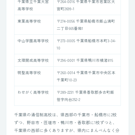
千葉県立千葉大宮
〒264-0016 千葉県千葉市若葉区大
高等学校
宮町2699-1
東葉高等学校
〒274-0056 千葉県船橋市飯山満町
二丁目665番地1
中山学園高等学校
〒273-0005 千葉県船橋市本町3-34-
10
文理開成高等学校
〒296-0001 千葉県鴨川市横渚815
明聖高等学校
〒260-0014 千葉県千葉市中央区本
千葉町10-23
わせがく高等学校
〒289-2231 千葉県香取郡多古町飯
笹字向台252-2
千葉県の通信制高校は、県西部の千葉市・船橋市に2校
ずつ、野田市・匝瑳市・鴨川市・香取郡に1校ずつと、
千葉県の西部に多くありますが、県内にまんべんなく分