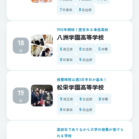
7
8
卒業率
自由度
1992年開校！歴史ある通信高校
八洲学園高等学校
18
6
8
5
満足度
生徒数
学費
位
8
9
卒業率
自由度
授業時間は週3日半日が基本！
松栄学園高等学校
19
9
8
8
満足度
生徒数
学費
位
8
9
卒業率
自由度
高校生でありながら大学の授業が受けら
れる学校