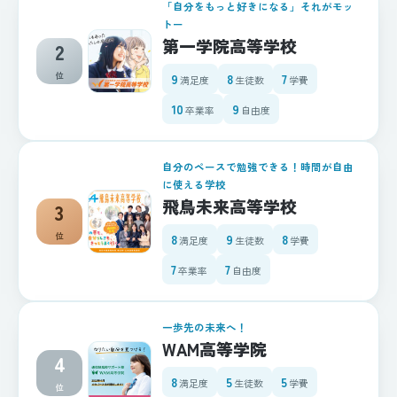
「自分をもっと好きになる」それがモッ
トー
第一学院高等学校
2
位
9
8
7
満足度
生徒数
学費
10
9
卒業率
自由度
自分のペースで勉強できる！時間が自由
に使える学校
飛鳥未来高等学校
3
位
8
9
8
満足度
生徒数
学費
7
7
卒業率
自由度
一歩先の未来へ！
WAM高等学院
4
8
5
5
満足度
生徒数
学費
位