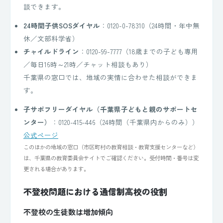
談できます。
24時間子供SOSダイヤル
：0120-0-78310（24時間・年中無
休／文部科学省）
チャイルドライン
：0120-99-7777（18歳までの子ども専用
／毎日16時～21時／チャット相談もあり）
千葉県の窓口では、地域の実情に合わせた相談ができま
す。
子サポフリーダイヤル（千葉県子どもと親のサポートセ
ンター）
：0120-415-446（24時間（千葉県内からのみ））
公式ページ
このほかの地域の窓口（市区町村の教育相談・教育支援センターなど）
は、千葉県の教育委員会サイトでご確認ください。受付時間・番号は変
更される場合があります。
不登校問題における通信制高校の役割
不登校の生徒数は増加傾向