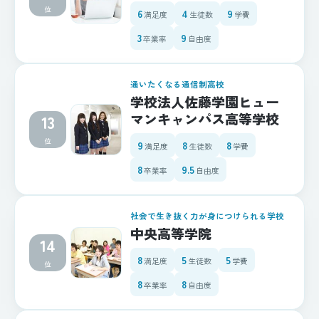
位
6
4
9
満足度
生徒数
学費
3
9
卒業率
自由度
通いたくなる通信制高校
学校法人佐藤学園ヒュー
マンキャンパス高等学校
13
位
9
8
8
満足度
生徒数
学費
8
9.5
卒業率
自由度
社会で生き抜く力が身につけられる学校
中央高等学院
14
8
5
5
満足度
生徒数
学費
位
8
8
卒業率
自由度