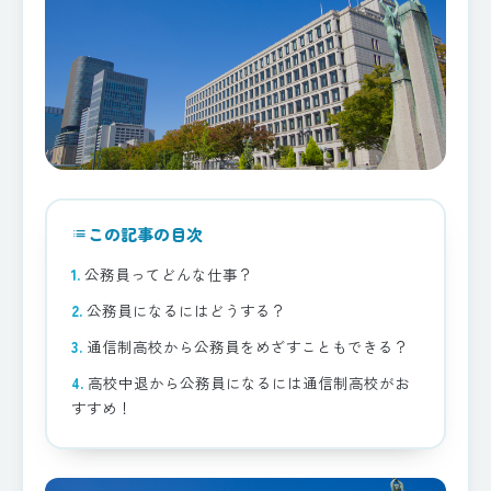
この記事の目次
list
公務員ってどんな仕事？
公務員になるにはどうする？
通信制高校から公務員をめざすこともできる？
高校中退から公務員になるには通信制高校がお
すすめ！