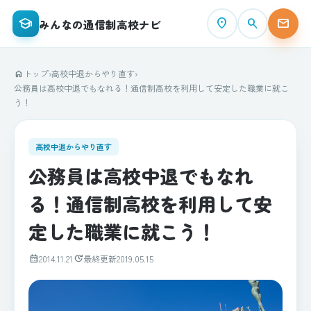
school
place
search
mail
みんなの通信制高校ナビ
トップ
›
高校中退からやり直す
›
home
公務員は高校中退でもなれる！通信制高校を利用して安定した職業に就こ
う！
高校中退からやり直す
公務員は高校中退でもなれ
る！通信制高校を利用して安
定した職業に就こう！
calendar_month
update
2014.11.21
最終更新
2019.05.15