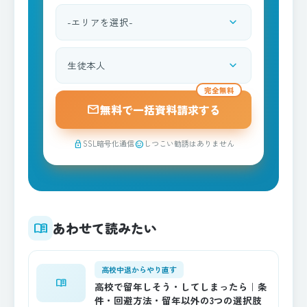
expand_more
都道府県を選択
expand_more
資料請求される方
完全無料
mail
無料で一括資料請求する
SSL暗号化通信
しつこい勧誘はありません
lock
sentiment_satisfied
あわせて読みたい
menu_book
高校中退からやり直す
menu_book
高校で留年しそう・してしまったら｜条
件・回避方法・留年以外の3つの選択肢