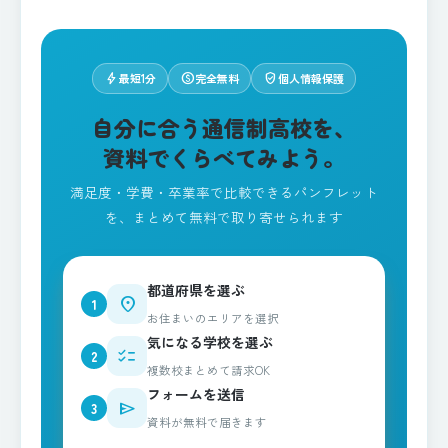
bolt
paid
verified_user
最短1分
完全無料
個人情報保護
自分に合う通信制高校を、
資料でくらべてみよう。
満足度・学費・卒業率で比較できるパンフレット
を、まとめて無料で取り寄せられます
都道府県を選ぶ
place
1
お住まいのエリアを選択
気になる学校を選ぶ
checklist
2
複数校まとめて請求OK
フォームを送信
send
3
資料が無料で届きます