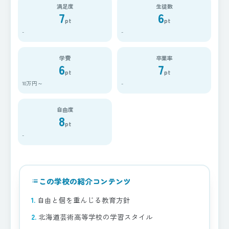
満足度
生徒数
7
6
pt
pt
-
-
学費
卒業率
6
7
pt
pt
10万円～
-
自由度
8
pt
-
この学校の紹介コンテンツ
list
自由と個を重んじる教育方針
北海道芸術高等学校の学習スタイル