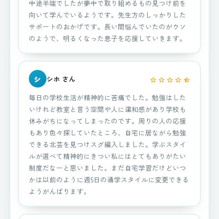
中途半端でしたが夢中で取り組めるもの見つけ前を
向いて学んでいるようです。先生方のしっかりした
サポートのおかげです。長い間悩んでいたのがウソ
のようで、明るくなった息子を応援していきます。
シ
シホ さん
star
star
star
star
star_half
毎日の学校生活が精神的に苦痛でした。勉強はした
いけれど教室と言う空間や人に違和感があり学校も
休みがちになってしまったのです。周りの人の応援
もあり色々探していたところ、自宅に居ながら勉強
できる北芸を見つけスグ編入しました。学ぶスタイ
ルが選べて精神的にきつい私にはとてもありがたい
制度だなーと思いました。まだ自宅学習だけどいつ
かは以前のように週5日の通学スタイルに変更できる
ようがんばります。