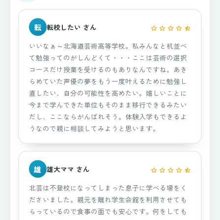
転
転校したい さん
star
star
star
star
star_half
いいなぁ～北海道芸術高等学校。私みんなと机並べ
て勉強ってのがしんどくて・・・ここは芸術の選択
コースだけ授業を受けるのもありなんですね。あき
らめていた声優の夢をもう一度叶えるために勉強し
直したい、自分の可能性を高めたい。嬉しいことに
今まで学んできた単位もそのまま移行できるみたい
だし、ここならがんばれそう。体験入学もできるよ
うなので親に相談してみようと思います。
雄
雄大ママ さん
star
star
star
star
star_half
北芸は不登校になってしまった息子に学べる場をく
ださいました。親元を離れ学生会館を利用させても
らっているので食事の面でも安心です。何をしても