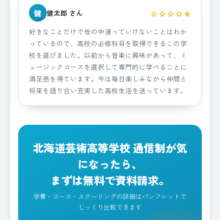
健
健太郎 さん
star
star
star
star
star_half
好きなことだけで世の中渡っていけないことはわか
っているので、高校の必修科目を取得できるこの学
校を選びました。以前から音楽に興味があって、ミ
ュージックコースを選択して専門的に学べることに
満足感を得ています。今は毎日楽しみながら仲間と
将来を語り合い充実した高校生活を送っています。
北海道芸術高等学校 通信制が気
になったら、
まずは無料で資料請求。
学費・コース・スクーリングの詳細はパンフレットで
じっくり比較できます