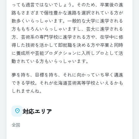
っても過言ではないでしょう。そのため、卒業後の進
路もさまざまで個性豊かな進路を選択されている方が
数多くいらっしゃいます。一般的な大学に進学される
方ももちろんいらっしゃいますし、芸大に進学される
方、芸術系の専門学校に進学される方や、在学中に修
得した技術を活かして即就職を決める方や卒業と同時
に養成所や芸能プロダクションに入所しプロとして活
動されている方もいらっしゃいます。
夢を持ち、目標を持ち、それに向かっていち早く邁進
できる学校。それが北海道芸術高等学校といえるかも
しれませんね。
対応エリア
place
全国