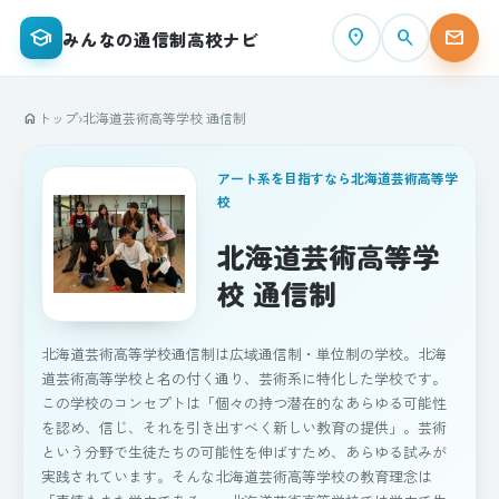
school
place
search
mail
みんなの通信制高校ナビ
トップ
›
北海道芸術高等学校 通信制
home
アート系を目指すなら北海道芸術高等学
校
北海道芸術高等学
校 通信制
北海道芸術高等学校通信制は広域通信制・単位制の学校。北海
道芸術高等学校と名の付く通り、芸術系に特化した学校です。
この学校のコンセプトは「個々の持つ潜在的なあらゆる可能性
を認め、信じ、それを引き出すべく新しい教育の提供」。芸術
という分野で生徒たちの可能性を伸ばすため、あらゆる試みが
実践されています。そんな北海道芸術高等学校の教育理念は