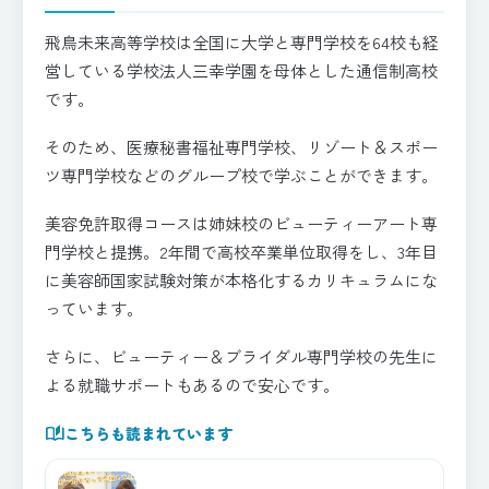
飛鳥未来高等学校は全国に大学と専門学校を64校も経
営している学校法人三幸学園を母体とした通信制高校
です。
そのため、医療秘書福祉専門学校、リゾート＆スポー
ツ専門学校などのグループ校で学ぶことができます。
美容免許取得コースは姉妹校のビューティーアート専
門学校と提携。2年間で高校卒業単位取得をし、3年目
に美容師国家試験対策が本格化するカリキュラムにな
っています。
さらに、ビューティー＆ブライダル専門学校の先生に
よる就職サポートもあるので安心です。
auto_stories
こちらも読まれています