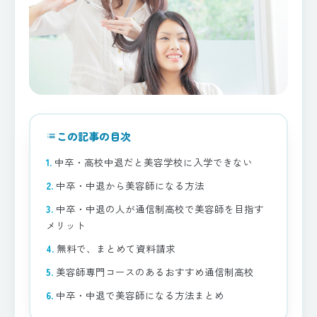
この記事の目次
list
中卒・高校中退だと美容学校に入学できない
中卒・中退から美容師になる方法
中卒・中退の人が通信制高校で美容師を目指す
メリット
無料で、まとめて資料請求
美容師専門コースのあるおすすめ通信制高校
中卒・中退で美容師になる方法まとめ