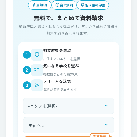
bolt
paid
verified_user
最短1分
完全無料
個人情報保護
無料で、まとめて資料請求
都道府県と請求される方を選ぶだけ。気になる学校の資料を
無料で取り寄せられます。
都道府県を選ぶ
place
1
お住まいのエリアを選択
気になる学校を選ぶ
checklist
2
複数校まとめて請求OK
フォームを送信
send
3
資料が無料で届きます
expand_more
都道府県を選択
expand_more
資料請求される方
完全無料