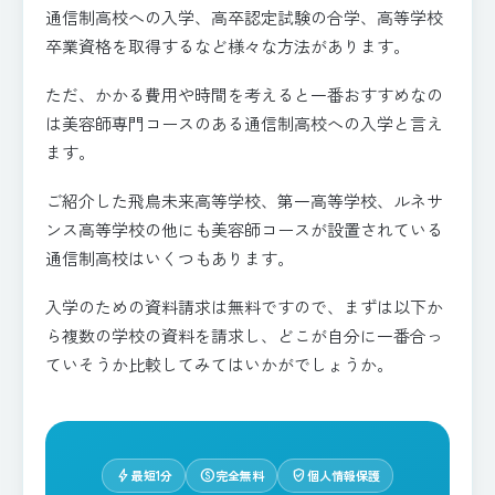
通信制高校への入学、高卒認定試験の合学、高等学校
卒業資格を取得するなど様々な方法があります。
ただ、かかる費用や時間を考えると一番おすすめなの
は美容師専門コースのある通信制高校への入学と言え
ます。
ご紹介した飛鳥未来高等学校、第一高等学校、ルネサ
ンス高等学校の他にも美容師コースが設置されている
通信制高校はいくつもあります。
入学のための資料請求は無料ですので、まずは以下か
ら複数の学校の資料を請求し、どこが自分に一番合っ
ていそうか比較してみてはいかがでしょうか。
bolt
paid
verified_user
最短1分
完全無料
個人情報保護