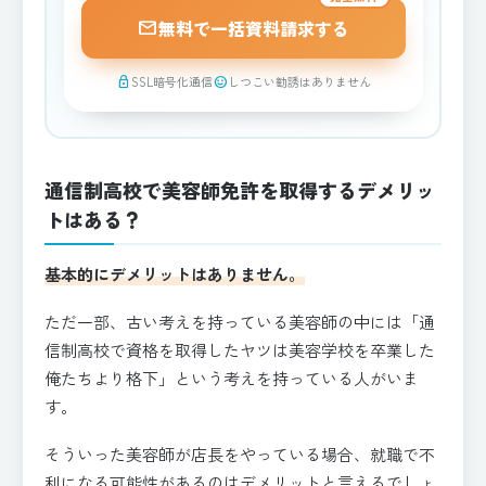
mail
無料で一括資料請求する
SSL暗号化通信
しつこい勧誘はありません
lock
sentiment_satisfied
通信制高校で美容師免許を取得するデメリッ
トはある？
基本的にデメリットはありません。
ただ一部、古い考えを持っている美容師の中には「通
信制高校で資格を取得したヤツは美容学校を卒業した
俺たちより格下」という考えを持っている人がいま
す。
そういった美容師が店長をやっている場合、就職で不
利になる可能性があるのはデメリットと言えるでしょ