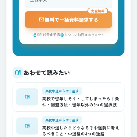
資料請求される方
完全無料
mail
無料で一括資料請求する
SSL暗号化通信
しつこい勧誘はありません
lock
sentiment_satisfied
あわせて読みたい
menu_book
高校中退からやり直す
menu_book
高校で留年しそう・してしまったら｜条
件・回避方法・留年以外の3つの選択肢
高校中退からやり直す
menu_book
高校中退したらどうなる？中退前に考え
るべきこと・中退後の4つの進路