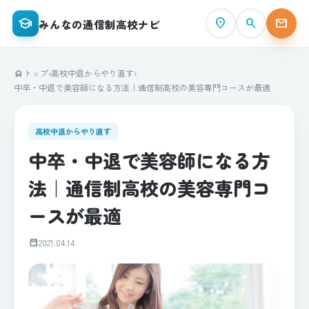
school
place
search
mail
みんなの通信制高校ナビ
トップ
›
高校中退からやり直す
›
home
中卒・中退で美容師になる方法｜通信制高校の美容専門コースが最適
高校中退からやり直す
中卒・中退で美容師になる方
法｜通信制高校の美容専門コ
ースが最適
calendar_month
2021.04.14