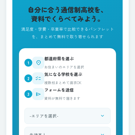
自分に合う通信制高校を、
資料でくらべてみよう。
満足度・学費・卒業率で比較できるパンフレット
を、まとめて無料で取り寄せられます
都道府県を選ぶ
place
1
お住まいのエリアを選択
気になる学校を選ぶ
checklist
2
複数校まとめて請求OK
フォームを送信
send
3
資料が無料で届きます
expand_more
都道府県を選択
expand_more