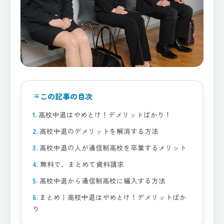
この記事の目次
list
高校中退はやめとけ！デメリットばかり！
高校中退のデメリットを解消する方法
高校中退の人が通信制高校を卒業するメリット
無料で、まとめて資料請求
高校中退から通信制高校に編入する方法
まとめ｜高校中退はやめとけ！デメリットばか
り