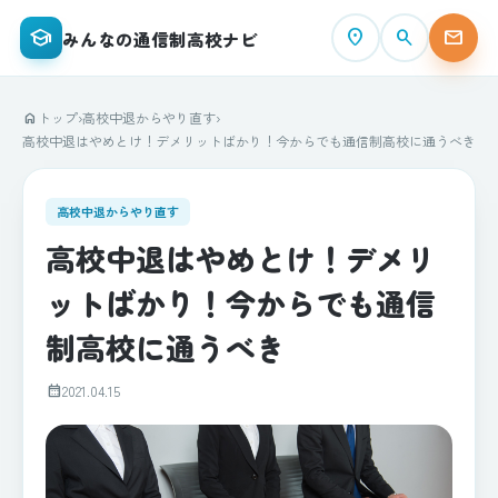
school
place
search
mail
みんなの通信制高校ナビ
トップ
›
高校中退からやり直す
›
home
高校中退はやめとけ！デメリットばかり！今からでも通信制高校に通うべき
高校中退からやり直す
高校中退はやめとけ！デメリ
ットばかり！今からでも通信
制高校に通うべき
calendar_month
2021.04.15