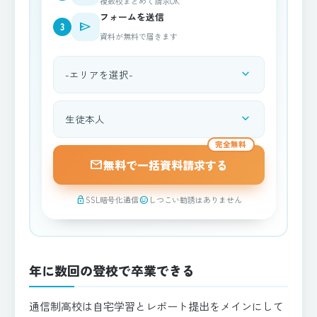
複数校まとめて請求OK
フォームを送信
send
3
資料が無料で届きます
expand_more
都道府県を選択
expand_more
資料請求される方
完全無料
mail
無料で一括資料請求する
SSL暗号化通信
しつこい勧誘はありません
lock
sentiment_satisfied
年に数回の登校で卒業できる
通信制高校は自宅学習とレポート提出をメインにして