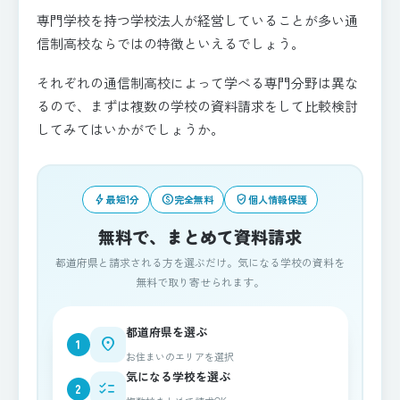
専門学校を持つ学校法人が経営していることが多い通
信制高校ならではの特徴といえるでしょう。
それぞれの通信制高校によって学べる専門分野は異な
るので、まずは複数の学校の資料請求をして比較検討
してみてはいかがでしょうか。
bolt
paid
verified_user
最短1分
完全無料
個人情報保護
無料で、まとめて資料請求
都道府県と請求される方を選ぶだけ。気になる学校の資料を
無料で取り寄せられます。
都道府県を選ぶ
place
1
お住まいのエリアを選択
気になる学校を選ぶ
checklist
2