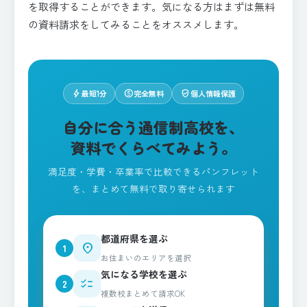
を取得することができます。気になる方はまずは無料
の資料請求をしてみることをオススメします。
bolt
paid
verified_user
最短1分
完全無料
個人情報保護
自分に合う通信制高校を、
資料でくらべてみよう。
満足度・学費・卒業率で比較できるパンフレット
を、まとめて無料で取り寄せられます
都道府県を選ぶ
place
1
お住まいのエリアを選択
気になる学校を選ぶ
checklist
2
複数校まとめて請求OK