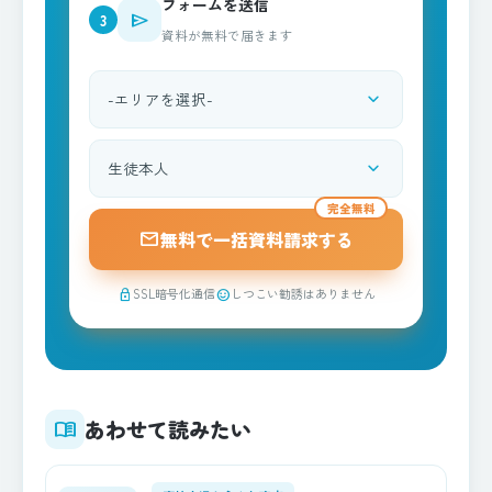
フォームを送信
send
3
資料が無料で届きます
expand_more
都道府県を選択
expand_more
資料請求される方
完全無料
mail
無料で一括資料請求する
SSL暗号化通信
しつこい勧誘はありません
lock
sentiment_satisfied
あわせて読みたい
menu_book