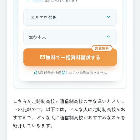
資料が無料で届きます
expand_more
都道府県を選択
expand_more
資料請求される方
完全無料
mail
無料で一括資料請求する
SSL暗号化通信
しつこい勧誘はありません
lock
sentiment_satisfied
こちらが定時制高校と通信制高校の主な違いとメリッ
トの比較です。以下では。どんな人に定時制高校がお
すすめで、どんな人に通信制高校がおすすめなのかを
紹介していきます。