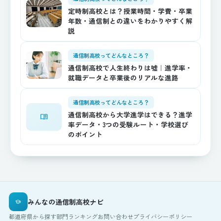
定時制高校とは？授業時間・学費・卒業
年数・通信制との違いをわかりやすく解
説
通信制高校ってどんなところ？
通信制高校で人生終わりは嘘｜進学率・
就職データと卒業後のリアルな進路
通信制高校ってどんなところ？
通信制高校から大学進学はできる？進学
menu_book
率データ・3つの受験ルート・学校選び
のポイント
みんなの通信制高校ナビ
school
都道府県から探す
部門ランキング
お問い合わせ
プライバシーポリシー