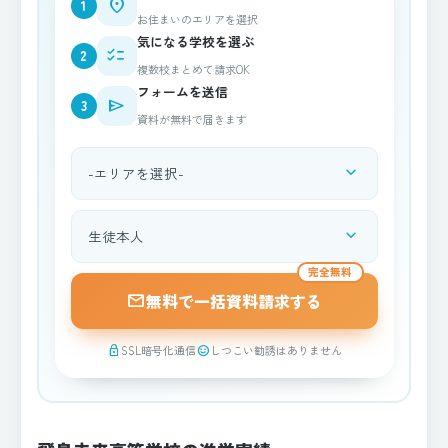
place
1
お住まいのエリアを選択
気になる学校を選ぶ
checklist
2
複数校まとめて請求OK
フォームを送信
send
3
資料が無料で届きます
expand_more
都道府県を選択
expand_more
資料請求される方
完全無料
mail
無料で一括資料請求する
SSL暗号化通信
しつこい勧誘はありません
lock
sentiment_satisfied