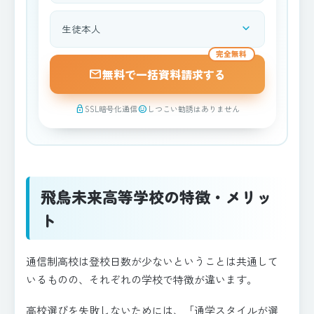
expand_more
資料請求される方
完全無料
mail
無料で一括資料請求する
SSL暗号化通信
しつこい勧誘はありません
lock
sentiment_satisfied
飛鳥未来高等学校の特徴・メリッ
ト
通信制高校は登校日数が少ないということは共通して
いるものの、それぞれの学校で特徴が違います。
高校選びを失敗しないためには、「通学スタイルが選