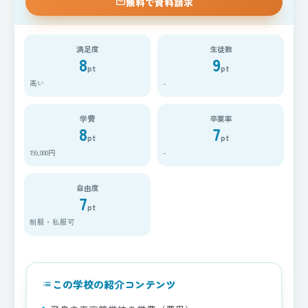
無料で資料請求
mail
満足度
生徒数
8
9
pt
pt
高い
-
学費
卒業率
8
7
pt
pt
199,000円
-
自由度
7
pt
制服・私服可
この学校の紹介コンテンツ
list