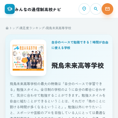
school
place
search
mail
みんなの通信制高校ナビ
トップ
›
満足度ランキング
›
飛鳥未来高等学校
home
自分のペースで勉強できる！時間が自由
に使える学校
飛鳥未来高等学校
飛鳥未来高等学校の最大の特徴は「自分のペースで学習でき
る」勉強スタイル。全日制の学校のように自分の都合に合わせ
て、気分に合わせて勉強することができます。勉強スタイルを
自由に組むことができるということは、それだけ「他のことに
割ける時間が多くなるということ」。勉強以外にやりたいこ
と、スポーツや芸能のプロを目指している人にとっては最適な