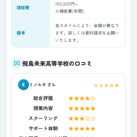
100,000円～
諸経費
※補修費(年間)
各スタイルにより、金額が異なり
備考
ます。詳しくは資料請求をお願い
いたします。
飛鳥未来高等学校の口コミ
reviews
ミ
ミノルタ さん
star
star
star
star
star_half
★★★★☆
総合評価
★★★★★
授業内容
★★★☆☆
スクーリング
★★★★★
サポート体制