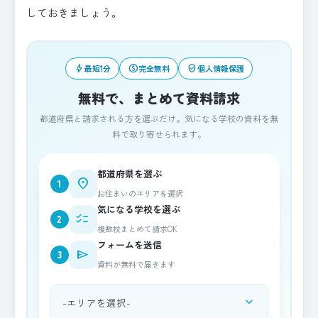
しておきましょう。
bolt
paid
verified_user
最短1分
完全無料
個人情報保護
無料で、まとめて資料請求
都道府県と請求される方を選ぶだけ。気になる学校の資料を無
料で取り寄せられます。
都道府県を選ぶ
place
1
お住まいのエリアを選択
気になる学校を選ぶ
checklist
2
複数校まとめて請求OK
フォームを送信
send
3
資料が無料で届きます
expand_more
都道府県を選択