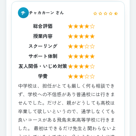
チ
チャカカーン さん
star
star
star
star
star_half
★★★★☆
総合評価
★★★★★
授業内容
★★★☆☆
スクーリング
★★★★★
サポート体制
★★★★☆
友人関係・いじめ対策
★★★☆☆
学費
中学校は、担任がとても厳しく何も相談でき
ず、学校への不信感があり普通校には行きま
せんでした。だけど、親がどうしても高校は
卒業して欲しいというので、通学しなくても
良いコースがある飛鳥未来高等学校に行きま
した。 最初はできるだけ先生と関わらないよ