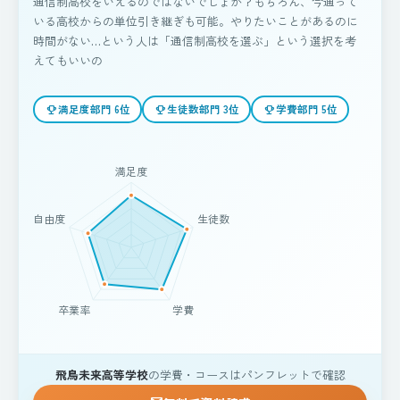
通信制高校をいえるのではないでしょか？もちろん、今通って
いる高校からの単位引き継ぎも可能。やりたいことがあるのに
時間がない…という人は「通信制高校を選ぶ」という選択を考
えてもいいの
満足度部門 6位
生徒数部門 3位
学費部門 5位
emoji_events
emoji_events
emoji_events
飛鳥未来高等学校
の学費・コースはパンフレットで確認