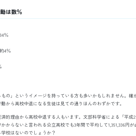
行動は数％
34％
約4％
％
るもの」というイメージを持っている方も多いかもしれません。確
行動から高校中退になる生徒は見ての通りほんのわずかです。
経済的理由から高校中退する人もいます。文部科学省による「平成2
かからないと言われる公立高校でも3年間で平均して1,351,336円
る学校はないのでしょうか？