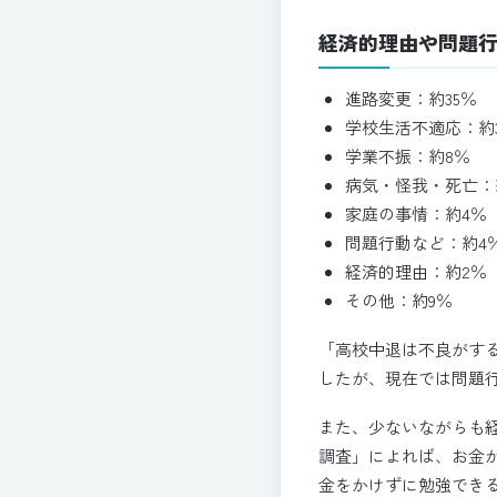
経済的理由や問題
進路変更：約35％
学校生活不適応：約
学業不振：約8％
病気・怪我・死亡：
家庭の事情：約4％
問題行動など：約4
経済的理由：約2％
その他：約9％
「高校中退は不良がす
したが、現在では問題
また、少ないながらも
調査」によれば、お金が
金をかけずに勉強でき