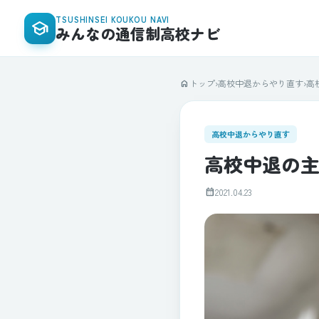
TSUSHINSEI KOUKOU NAVI
school
みんなの通信制高校ナビ
トップ
›
高校中退からやり直す
›
高
home
高校中退からやり直す
高校中退の
calendar_month
2021.04.23