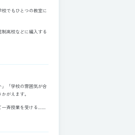
学校でもひとつの教室に
信制高校などに編入する
い」「学校の雰囲気が合
うかがえます。
て一斉授業を受ける……