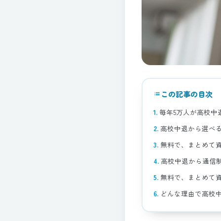
この記事の目次
list
毎年5万人が高校中
高校中退から選べ
無料で、まとめて
高校中退から通信
無料で、まとめて
どんな理由で高校