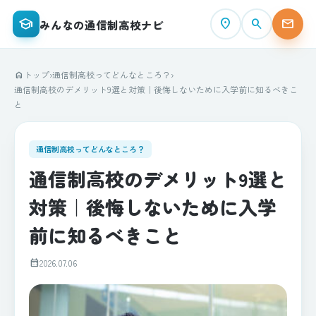
school
place
search
mail
みんなの通信制高校ナビ
トップ
›
通信制高校ってどんなところ？
›
home
通信制高校のデメリット9選と対策｜後悔しないために入学前に知るべきこ
と
通信制高校ってどんなところ？
通信制高校のデメリット9選と
対策｜後悔しないために入学
前に知るべきこと
calendar_month
2026.07.06