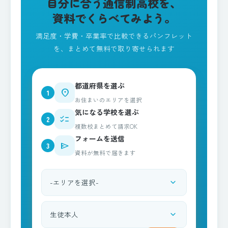
自分に合う通信制高校を、
資料でくらべてみよう。
満足度・学費・卒業率で比較できるパンフレット
を、まとめて無料で取り寄せられます
都道府県を選ぶ
place
1
お住まいのエリアを選択
気になる学校を選ぶ
checklist
2
複数校まとめて請求OK
フォームを送信
send
3
資料が無料で届きます
expand_more
都道府県を選択
expand_more
資料請求される方