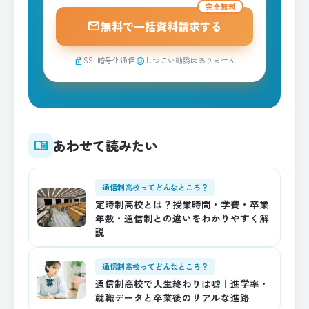
完全無料
mail
無料で一括資料請求する
SSL暗号化通信
しつこい勧誘はありません
lock
sentiment_satisfied
あわせて読みたい
menu_book
通信制高校ってどんなところ？
定時制高校とは？授業時間・学費・卒業
年数・通信制との違いをわかりやすく解
説
通信制高校ってどんなところ？
通信制高校で人生終わりは嘘｜進学率・
就職データと卒業後のリアルな進路