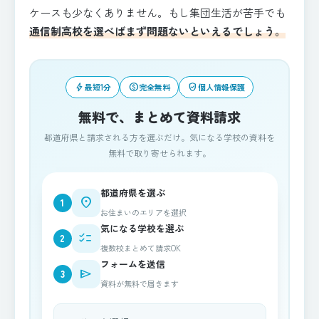
ケースも少なくありません。もし集団生活が苦手でも
通信制高校を選べばまず問題ないといえるでしょう。
bolt
paid
verified_user
最短1分
完全無料
個人情報保護
無料で、まとめて資料請求
都道府県と請求される方を選ぶだけ。気になる学校の資料を
無料で取り寄せられます。
都道府県を選ぶ
place
1
お住まいのエリアを選択
気になる学校を選ぶ
checklist
2
複数校まとめて請求OK
フォームを送信
send
3
資料が無料で届きます