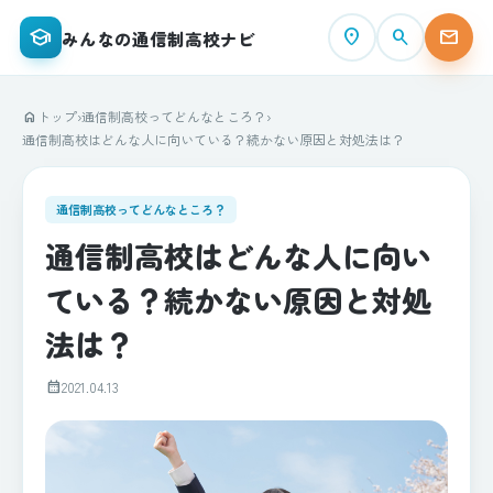
school
place
search
mail
みんなの通信制高校ナビ
トップ
›
通信制高校ってどんなところ？
›
home
通信制高校はどんな人に向いている？続かない原因と対処法は？
通信制高校ってどんなところ？
通信制高校はどんな人に向い
ている？続かない原因と対処
法は？
calendar_month
2021.04.13