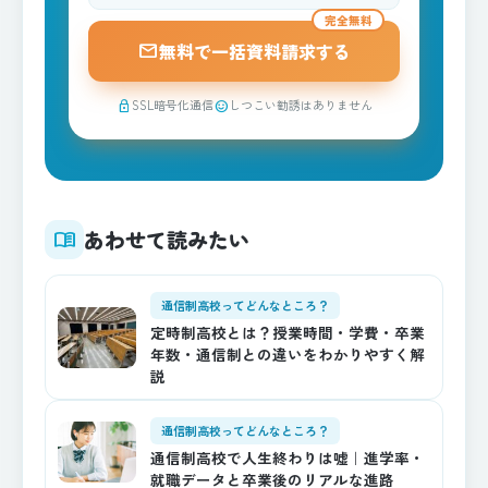
完全無料
mail
無料で一括資料請求する
SSL暗号化通信
しつこい勧誘はありません
lock
sentiment_satisfied
あわせて読みたい
menu_book
通信制高校ってどんなところ？
定時制高校とは？授業時間・学費・卒業
年数・通信制との違いをわかりやすく解
説
通信制高校ってどんなところ？
通信制高校で人生終わりは嘘｜進学率・
就職データと卒業後のリアルな進路