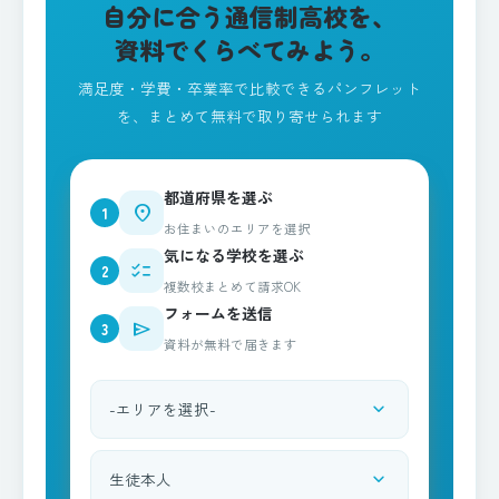
自分に合う通信制高校を、
資料でくらべてみよう。
満足度・学費・卒業率で比較できるパンフレット
を、まとめて無料で取り寄せられます
都道府県を選ぶ
place
1
お住まいのエリアを選択
気になる学校を選ぶ
checklist
2
複数校まとめて請求OK
フォームを送信
send
3
資料が無料で届きます
expand_more
都道府県を選択
expand_more
資料請求される方