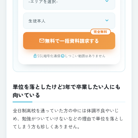
expand_more
都道府県を選択
expand_more
資料請求される方
完全無料
mail
無料で一括資料請求する
SSL暗号化通信
しつこい勧誘はありません
lock
sentiment_satisfied
単位を落としたけど3年で卒業したい人にも
向いている
全日制高校を通っていた方の中には体調不良やいじ
め、勉強がついていけないなどの理由で単位を落とし
てしまう方も珍しくありません。