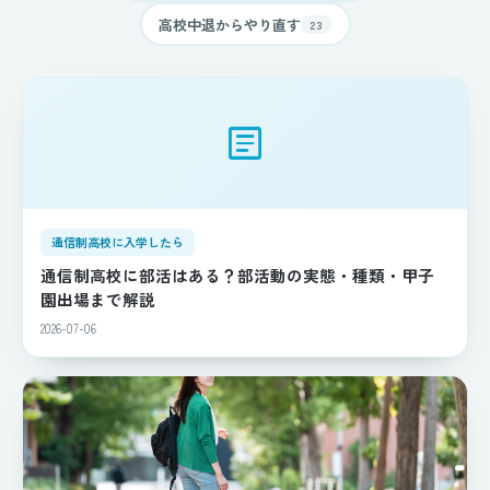
高校中退からやり直す
23
article
通信制高校に入学したら
通信制高校に部活はある？部活動の実態・種類・甲子
園出場まで解説
2026-07-06