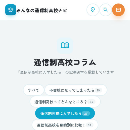
school
place
search
mail
みんなの通信制高校ナビ
menu_book
通信制高校コラム
「通信制高校に入学したら」の記事20本を掲載しています
すべて
不登校になってしまったら
19
通信制高校ってどんなところ？
26
通信制高校に入学したら
20
通信制高校を目的別に比較！
10