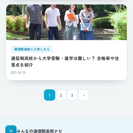
通信制高校に入学したら
通信制高校から大学受験・進学は難しい？ 合格率や注
意点を紹介
2021-04-19
ページ送り
1
2
3
›
みんなの通信制高校ナビ
school