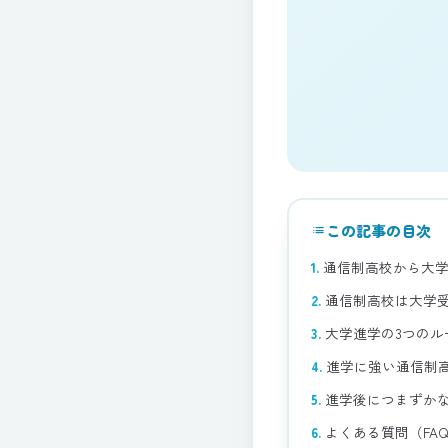
この記事の目次
list
通信制高校から大
通信制高校は大学
大学進学の3つのル
進学に強い通信制
進学後につまずか
よくある質問（FA