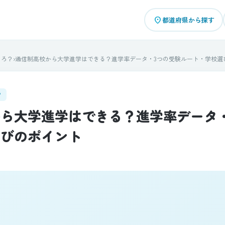
place
都道府県から探す
ころ？
›
通信制高校から大学進学はできる？進学率データ・3つの受験ルート・学校選
？
ら大学進学はできる？進学率データ
選びのポイント