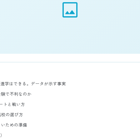
image
学進学はできる。データが示す事実
受験で不利なのか
ートと戦い方
高校の選び方
ないための準備
Q）