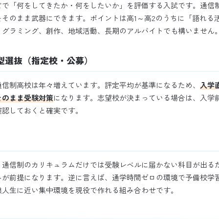
どで「何をしてきたか・何をしたいか」を評価する入試です。通信
をそのまま武器にできます。ポイントは高1～高2のうちに「語れる
ログラミング、創作、地域活動、長期のアルバイトでも構いません
型選抜（指定校・公募）
通信制高校は年々増えています。評定平均が基準になるため、
入学
そのまま受験対策
になります。志望校が決まっている場合は、入学
確認しておくと確実です。
。通信制のカリキュラムだけでは受験レベルに届かない科目が出る
みが前提になります。逆に言えば、通学時間ゼロの環境で予備校学
浪人生に近い集中環境を現役で作れる組み合わせです。