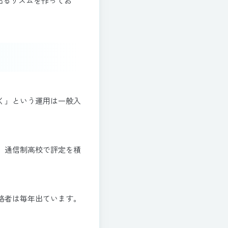
出るリズムを作ってお
く」という運用は一般入
。通信制高校で評定を積
格者は毎年出ています。