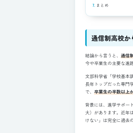
まとめ
通信制高校か
結論から言うと、
通信
今や卒業生の主要な進
文部科学省「学校基本調
長年トップだった専門学
で、
卒業生の半数以上
背景には、進学サポー
大）があります。近年
けない」は完全に過去