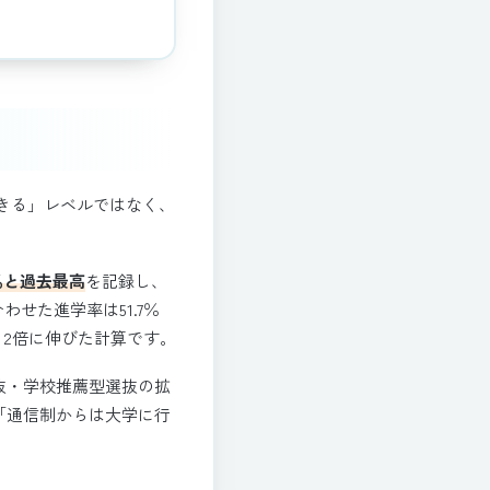
きる」レベルではなく、
5％と過去最高
を記録し、
せた進学率は51.7％
そ2倍に伸びた計算です。
抜・学校推薦型選抜の拡
「通信制からは大学に行