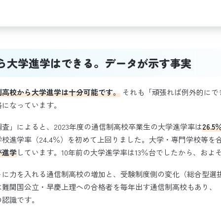
ら大学進学はできる。データが示す事実
制高校から大学進学は十分可能です。
それも「頑張れば例外的にで
路になっています。
査」によると、2023年度の通信制高校卒業生の大学進学率は
26.
校進学率（24.4％）を初めて上回りました。大学・専門学校等を合わ
が進学
しています。10年前の大学進学率は13％台でしたから、およ
トに力を入れる通信制高校の増加と、受験制度側の変化（総合型選
は難関国公立・早慶上理への合格者を毎年出す通信制高校もあり、
の認識です。