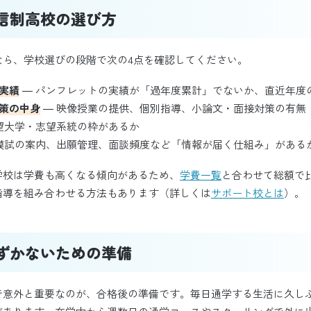
信制高校の選び方
なら、学校選びの段階で次の4点を確認してください。
実績
― パンフレットの実績が「過年度累計」でないか、直近年度
策の中身
― 映像授業の提供、個別指導、小論文・面接対策の有無
望大学・志望系統の枠があるか
模試の案内、出願管理、面談頻度など「情報が届く仕組み」がある
学校は学費も高くなる傾向があるため、
学費一覧
と合わせて総額で
指導を組み合わせる方法もあります（詳しくは
サポート校とは
）。
ずかないための準備
で意外と重要なのが、合格後の準備です。毎日通学する生活に久し