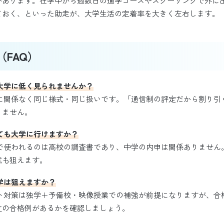
があります。在学中から週数日の通学コースやスクーリングで外に
ておく、といった助走が、大学生活の定着率を大きく左右します。
FAQ）
は大学に低く見られませんか？
程に関係なく同じ様式・同じ扱いです。「通信制の評定だから割り引
りません。
くても大学に行けますか？
験で使われるのは高校の調査書であり、中学の内申は関係ありません
試も狙えます。
大学は狙えますか？
スト対策は独学＋予備校・映像授業での補強が前提になりますが、合
立の合格例があるかを確認しましょう。