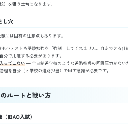
校）を狙う土台になります。
とし穴
受験には固有の注意点もあります。
業も小テストも受験勉強を「強制」してくれません。自走できる仕
自分で用意する必要があります。
入ってこない
― 全日制進学校のような進路指導の同調圧力がない
管理を自分（と学校の進路担当）で回す意識が必要です。
つのルートと戦い方
抜（旧AO入試）