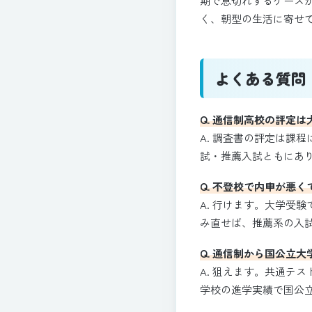
期で息切れするケース
く、朝型の生活に寄せ
よくある質問（
Q. 通信制高校の評定
A. 調査書の評定は課
試・推薦入試ともにあ
Q. 不登校で内申が悪
A. 行けます。大学受
み直せば、推薦系の入
Q. 通信制から国公立
A. 狙えます。共通テ
学校の進学実績で国公